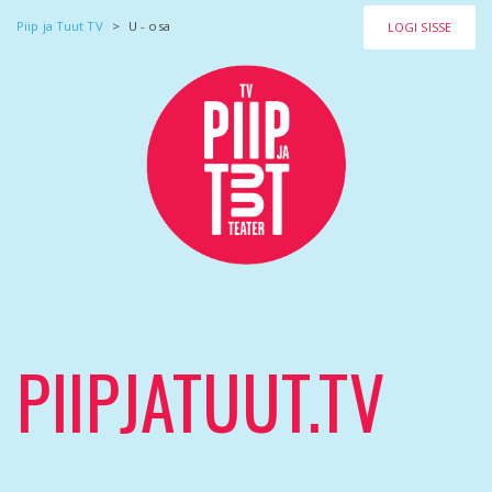
Piip ja Tuut TV
>
U - osa
LOGI SISSE
PIIPJATUUT.TV