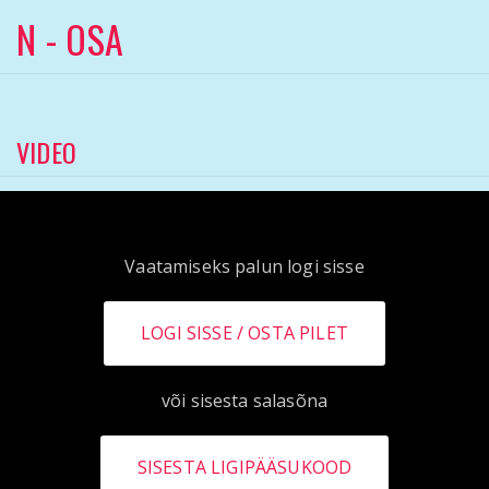
N - OSA
VIDEO
Vaatamiseks palun logi sisse
LOGI SISSE
või sisesta salasõna
SISESTA LIGIPÄÄSUKOOD