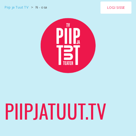
Piip ja Tuut TV
>
N - osa
LOGI SISSE
PIIPJATUUT.TV