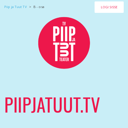
Piip ja Tuut TV
>
B - osa
LOGI SISSE
PIIPJATUUT.TV