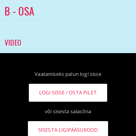
B - OSA
VIDEO
Vaatamiseks palun logi sisse
LOGI SISSE
või sisesta salasõna
SISESTA LIGIPÄÄSUKOOD