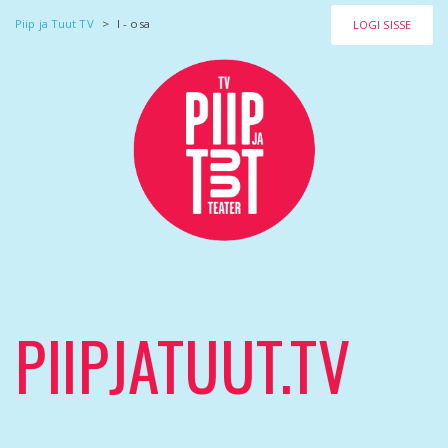
Piip ja Tuut TV
>
I - osa
LOGI SISSE
PIIPJATUUT.TV