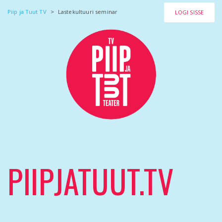
Piip ja Tuut TV
>
Lastekultuuri seminar
LOGI SISSE
PIIPJATUUT.TV