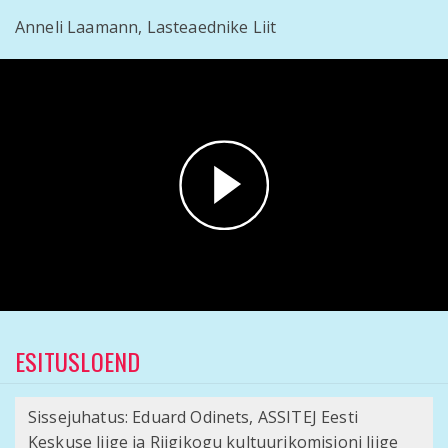
Anneli Laamann, Lasteaednike Liit
Play
Video
ESITUSLOEND
Sissejuhatus: Eduard Odinets, ASSITEJ Eesti
Keskuse liige ja Riigikogu kultuurikomisjoni liige